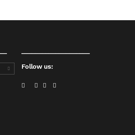
__
____________________
Follow us: