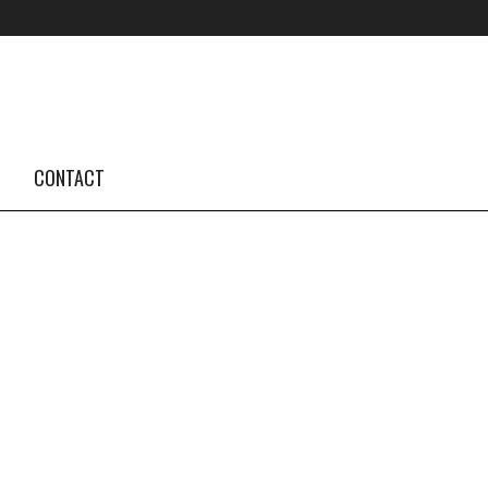
FOLLOW US #TBA
INSTAGRAM FEED
CONTACT