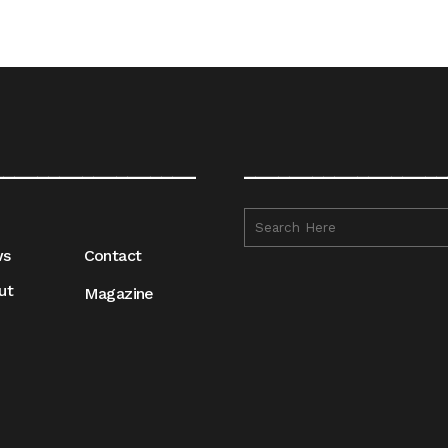
__________________
__________________
ws
Contact
ut
Magazine