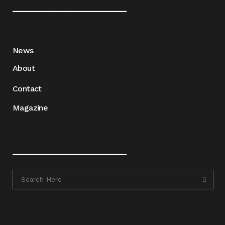
____________________
News
About
Contact
Magazine
____________________
____________________