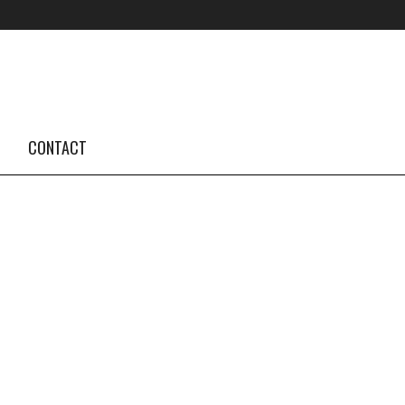
FOLLOW US #TBA
INSTAGRAM FEED
CONTACT