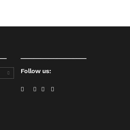
__
____________________
Follow us: