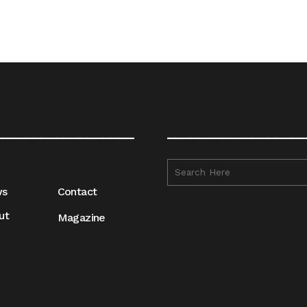
__________________
__________________
ws
Contact
ut
Magazine