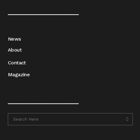
____________________
News
About
Contact
Magazine
____________________