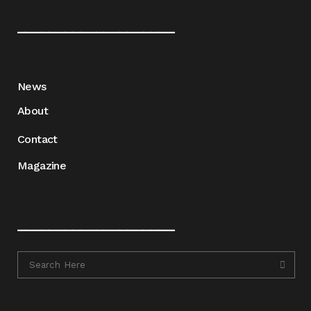
____________________
News
About
Contact
Magazine
____________________