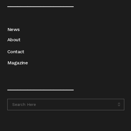
____________________
News
About
Contact
Magazine
____________________
____________________