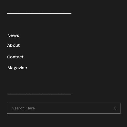
____________________
News
About
Contact
Magazine
____________________