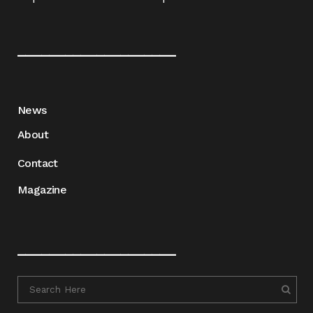
____________________
News
About
Contact
Magazine
____________________