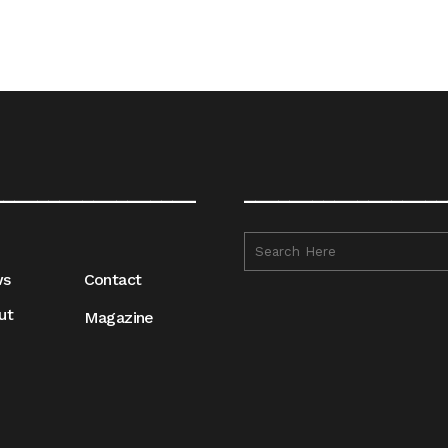
__________________
__________________
ws
Contact
ut
Magazine