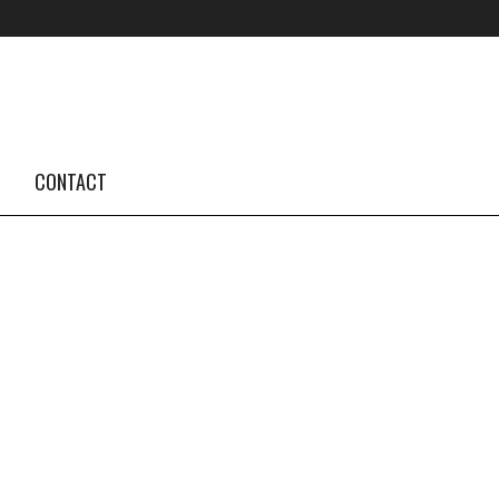
FOLLOW US #TBA
INSTAGRAM FEED
CONTACT