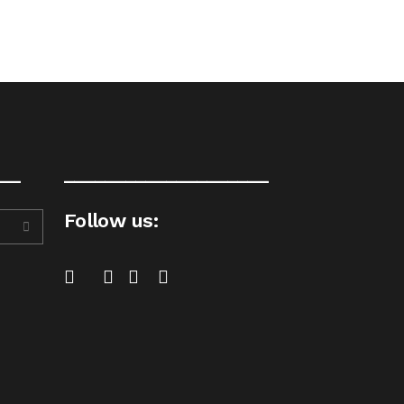
__
____________________
Follow us: