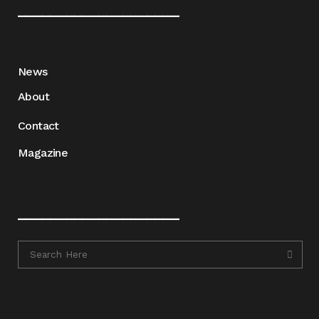
____________________
News
About
Contact
Magazine
____________________
____________________