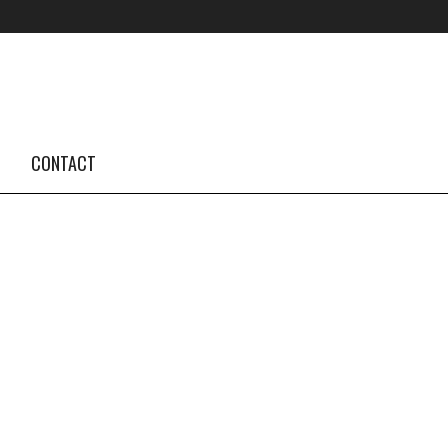
FOLLOW US #TBA
INSTAGRAM FEED
CONTACT