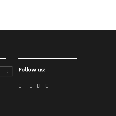
__
____________________
Follow us: