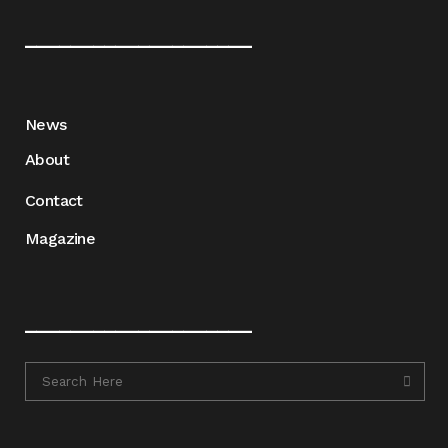
____________________
News
About
Contact
Magazine
____________________