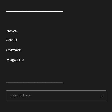
____________________
News
About
Contact
Magazine
____________________