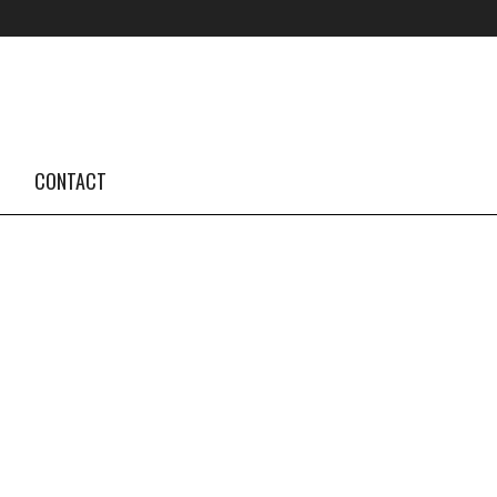
FOLLOW US #TBA
INSTAGRAM FEED
CONTACT