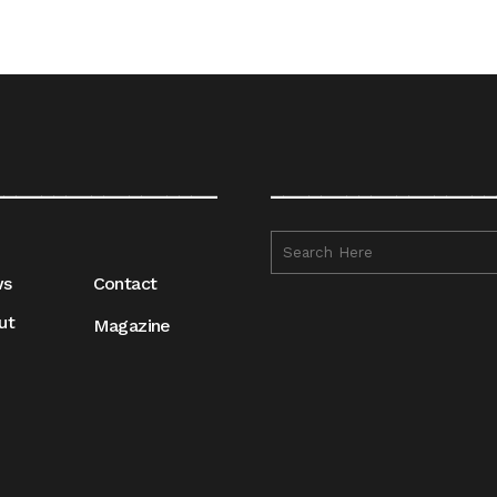
__________________
__________________
ws
Contact
ut
Magazine