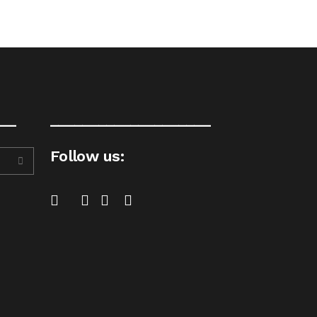
__
____________________
Follow us: