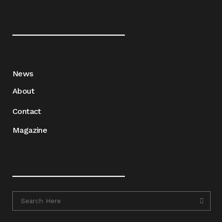
____________________
News
About
Contact
Magazine
____________________