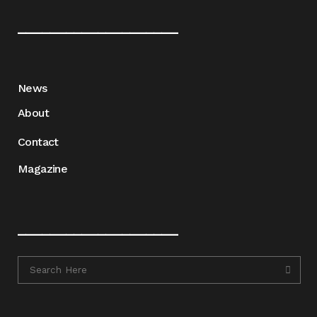
____________________
News
About
Contact
Magazine
____________________