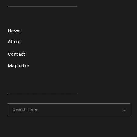
____________________
News
About
Contact
Magazine
____________________
____________________