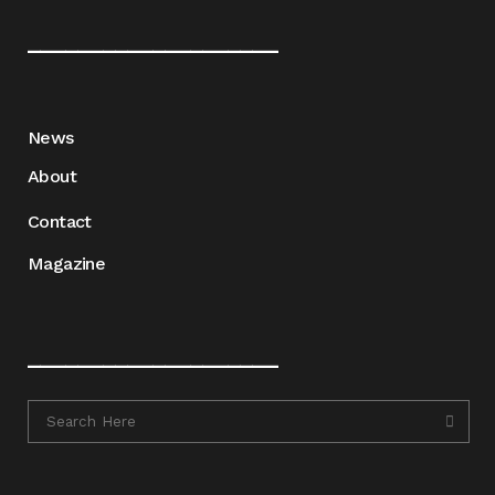
____________________
News
About
Contact
Magazine
____________________