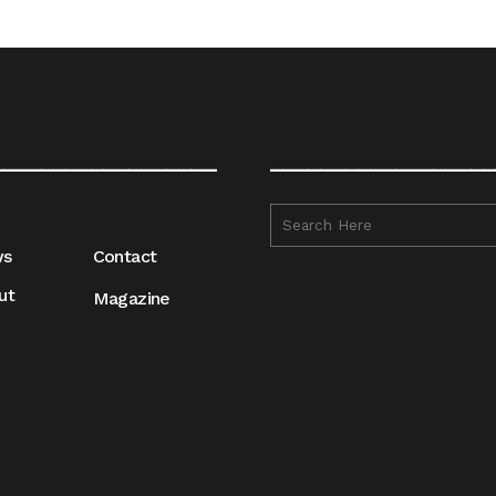
__________________
__________________
ws
Contact
ut
Magazine