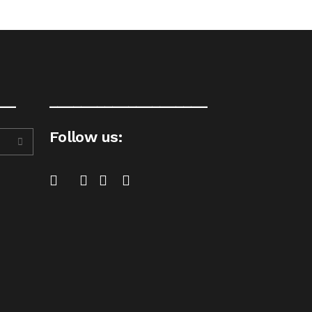
__
____________________
Follow us: