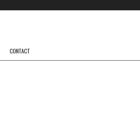
FOLLOW US #TBA
INSTAGRAM FEED
CONTACT