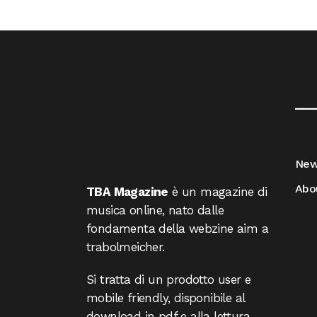
__
Ne
Abo
TBA Magazine
è un magazine di
musica online, nato dalle
fondamenta della webzine aim a
trabolmeicher.
Si tratta di un prodotto user e
mobile friendly, disponibile al
download in pdf e alla lettura.