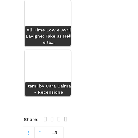
All Time Low e Avril
Lavigne: Fake as Hell
è la…
Itami by Cara Calma
- Recensione
Share:
-3