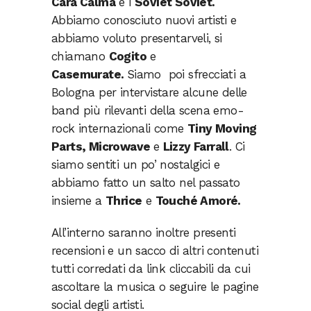
Cara Calma
e i
Soviet Soviet.
Abbiamo conosciuto nuovi artisti e
abbiamo voluto presentarveli, si
chiamano
Cogito
e
Casemurate.
Siamo poi sfrecciati a
Bologna per intervistare alcune delle
band più rilevanti della scena emo-
rock internazionali come
Tiny Moving
Parts, Microwave
e
Lizzy Farrall
. Ci
siamo sentiti un po’ nostalgici e
abbiamo fatto un salto nel passato
insieme a
Thrice
e
Touché Amoré.
All’interno saranno inoltre presenti
recensioni e un sacco di altri contenuti
tutti corredati da link cliccabili da cui
ascoltare la musica o seguire le pagine
social degli artisti.