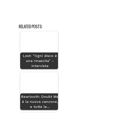
RELATED POSTS:
Lost: “Ogni disco è
una rinascita” –
Intervista
Beartooth: Doubt Me
è la nuova canzone,
e tutte le…