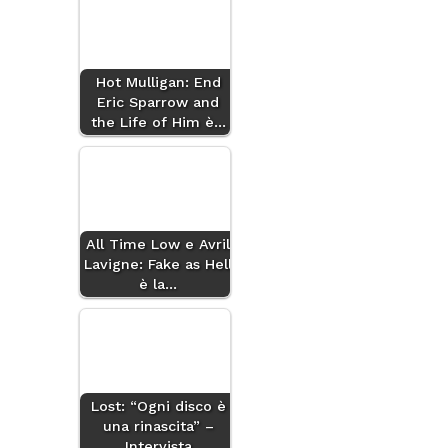
Hot Mulligan: End
Eric Sparrow and
the Life of Him è…
All Time Low e Avril
Lavigne: Fake as Hell
è la…
Lost: “Ogni disco è
una rinascita” –
Intervista