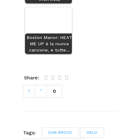
Boston Manor: HEAT
ME UP è la nuova
canzone, e tutte…
Share:
0
Tags:
DON BROCO
OSLO