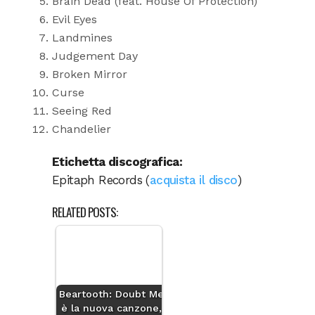
Brain Dead (feat. House Of Protection)
Evil Eyes
Landmines
Judgement Day
Broken Mirror
Curse
Seeing Red
Chandelier
Etichetta discografica:
Epitaph Records (
acquista il disco
)
RELATED POSTS:
Beartooth: Doubt Me
è la nuova canzone,