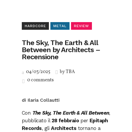
HARDCORE
METAL
REVIEW
The Sky, The Earth & All
Between by Architects –
Recensione
04/03/2025
by
TBA
0 comments
di Ilaria Collautti
Con
The Sky, The Earth & All Between
,
pubblicato il
28 febbraio
per
Epitaph
Records
, gli
Architects
tornano a