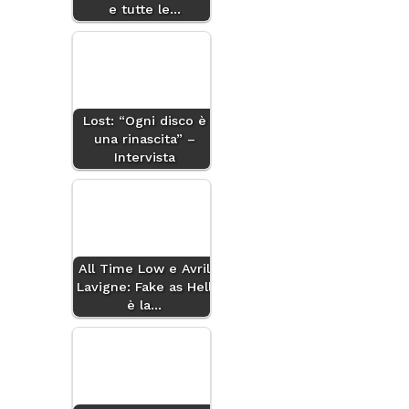
e tutte le…
Lost: “Ogni disco è
una rinascita” –
Intervista
All Time Low e Avril
Lavigne: Fake as Hell
è la…