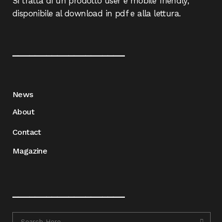
Si tratta di un prodotto user e mobile friendly,
disponibile al download in pdf e alla lettura.
____________________
News
About
Contact
Magazine
____________________