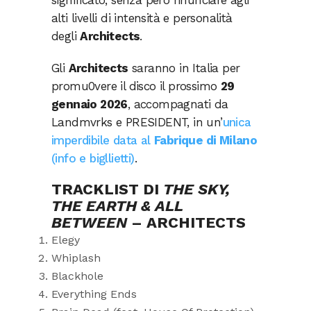
significato, senza però rinunciare agli
alti livelli di intensità e personalità
degli
Architects
.
Gli
Architects
saranno in Italia per
promu0vere il disco il prossimo
29
gennaio 2026
, accompagnati da
Landmvrks e PRESIDENT, in un’
unica
imperdibile data al
Fabrique di Milano
(info e bigllietti)
.
TRACKLIST DI
THE SKY,
THE EARTH & ALL
BETWEEN
– ARCHITECTS
Elegy
Whiplash
Blackhole
Everything Ends