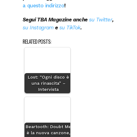
a questo indirizzo
!
Segui TBA Magazine anche
su Twitter
,
su Instagram
e
su TikTok
.
RELATED POSTS:
Lost: “Ogni disco è
una rinascita” –
Intervista
Beartooth: Doubt Me
è la nuova canzone,