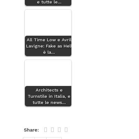
e tutte le…
All Time Low e Avril
Lavigne: Fake as Hell
è la…
Architects e
Turnstile in Italia, e
tutte le news…
Share: