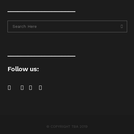
____________________
____________________
Follow us:
© COPYRIGHT TBA 2019