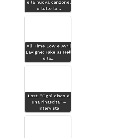
è la nuova canzone,
e tutte le…
All Time Low e Avril
Lavigne: Fake as Hell
è la…
Lost: “Ogni disco è
una rinascita” –
Intervista