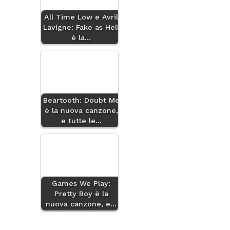
All Time Low e Avril
Lavigne: Fake as Hell
è la…
Beartooth: Doubt Me
è la nuova canzone,
e tutte le…
Games We Play:
Pretty Boy è la
nuova canzone, e…