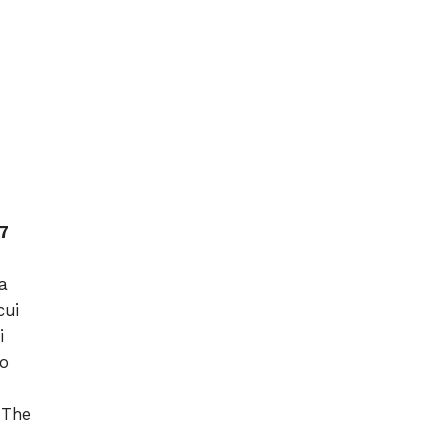
27
a
cui
i
to
i The