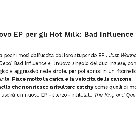
ovo EP per gli Hot Milk: Bad Influence
 a pochi mesi dall’uscita del loro stupendo EP
I Just Wann
 Dead
. Bad Influence è il nuovo singolo del duo inglese, co
o e aggressivo nelle strofe, per poi aprirsi in un ritornell
ante.
Piace molto la carica e la velocità della canzone
,
nello che non riesce a risultare catchy
come quelli di mo
o uscirà un nuovo EP -il terzo- intitolato
The King and Que