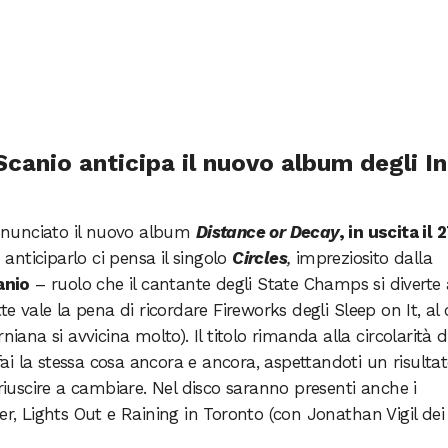
Scanio anticipa il nuovo album degli In
nnunciato il nuovo album
Distance or Decay
, in uscita il 
 anticiparlo ci pensa il singolo
Circles
,
impreziosito dalla
anio
– ruolo che il cantante degli State Champs si diverte 
te vale la pena di ricordare Fireworks degli Sleep on It, al 
niana si avvicina molto). Il titolo rimanda alla circolarità d
“fai la stessa cosa ancora e ancora, aspettandoti un risulta
 riuscire a cambiare. Nel disco saranno presenti anche i
er, Lights Out e Raining in Toronto (con Jonathan Vigil de