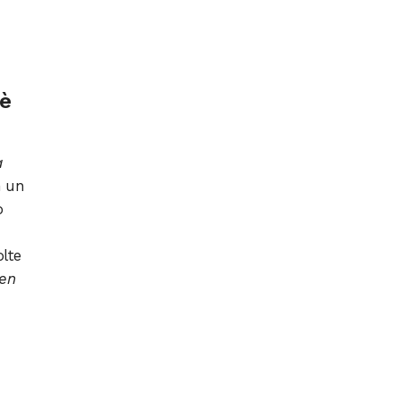
 è
a
n un
o
lte
en