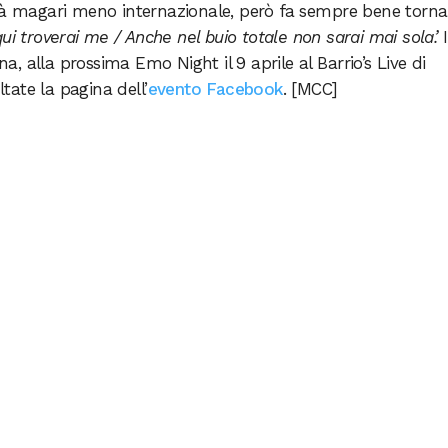
arà magari meno internazionale, però fa sempre bene torna
ui troverai me / Anche nel buio totale non sarai mai sola.’
I
 alla prossima Emo Night il 9 aprile al Barrio’s Live di
ltate la pagina dell’
evento Facebook
. [MCC]