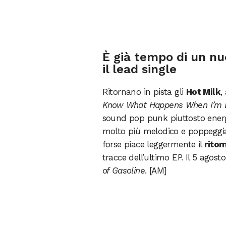
È già tempo di un nu
il lead single
Ritornano in pista gli
Hot Milk
,
Know What Happens When I’m
sound pop punk piuttosto energic
molto più melodico e poppeggi
forse piace leggermente il
ritor
tracce dell’ultimo EP. Il 5 agost
of Gasoline
. [AM]