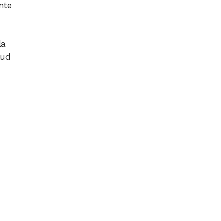
nte
la
lud