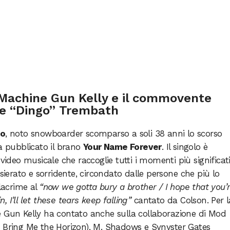
Machine Gun Kelly e il commovente
ke “Dingo” Trembath
go
, noto snowboarder scomparso a soli 38 anni lo scorso
 pubblicato il brano
Your Name Forever
. Il singolo è
eo musicale che raccoglie tutti i momenti più significati
nsierato e sorridente, circondato dalle persone che più lo
 lacrime al
“now we gotta bury a brother / I hope that you’
n, I’ll let these tears keep falling”
cantato da Colson. Per l
e Gun Kelly ha contato anche sulla collaborazione di Mod
i Bring Me the Horizon), M. Shadows e Synyster Gates