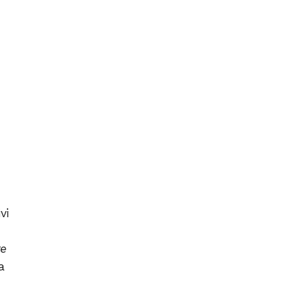
vi
re
a