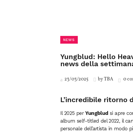
NEWS
Yungblud: Hello Heav
news della settiman
23/03/2025
by
TBA
0 c
L’incredibile ritorno
Il 2025 per
Yungblud
si apre con
album self-titled del 2022, il c
personale dell’artista in modo p