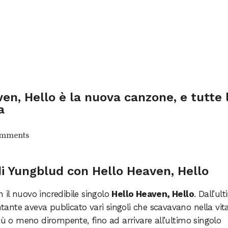
en, Hello è la nuova canzone, e tutte 
a
omments
 di Yungblud con Hello Heaven, Hello
 il nuovo incredibile singolo
Hello Heaven, Hello
. Dall’ul
antante aveva publicato vari singoli che scavavano nella vit
iù o meno dirompente, fino ad arrivare all’ultimo singolo