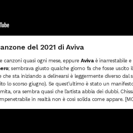
canzone del 2021 di Aviva
re canzoni quasi ogni mese, eppure
Aviva
è inarrestabile e
hero
; sembrava giusto qualche giorno fa che fosse uscito i
ore che sta iniziando a delinearsi è leggermente diverso dal 
ito lo scorso giugno). Se quest’ultimo è stato un manifesto
omita, ora sembra quasi che l’artista abbia dei dubbi. Chiss
impenetrabile in realtà non è così solida come appare. [M