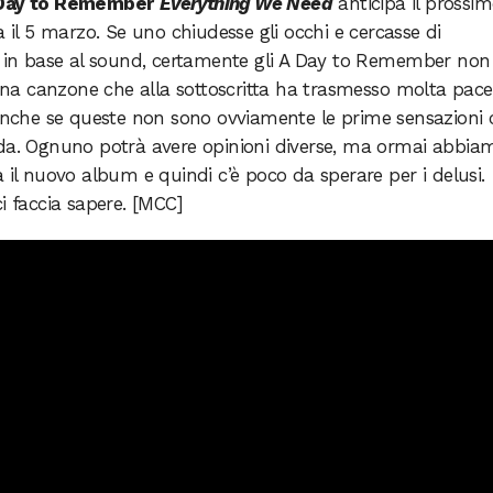
Day to Remember
Everything We Need
anticipa il prossi
a il 5 marzo. Se uno chiudesse gli occhi e cercasse di
ta in base al sound, certamente gli A Day to Remember non
È una canzone che alla sottoscritta ha trasmesso molta pace
 anche se queste non sono ovviamente le prime sensazioni 
ida. Ognuno potrà avere opinioni diverse, ma ormai abbia
 il nuovo album e quindi c’è poco da sperare per i delusi.
i faccia sapere. [MCC]