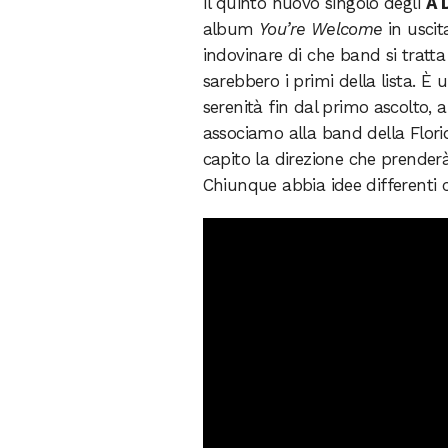
Il quinto nuovo singolo degli
A 
album
You’re Welcome
in uscit
indovinare di che band si trat
sarebbero i primi della lista. 
serenità fin dal primo ascolto,
associamo alla band della Flor
capito la direzione che prenderà
Chiunque abbia idee differenti c