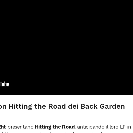
on Hitting the Road dei Back Garden
ght
presentano
Hitting the Road
, anticipando il loro LP in