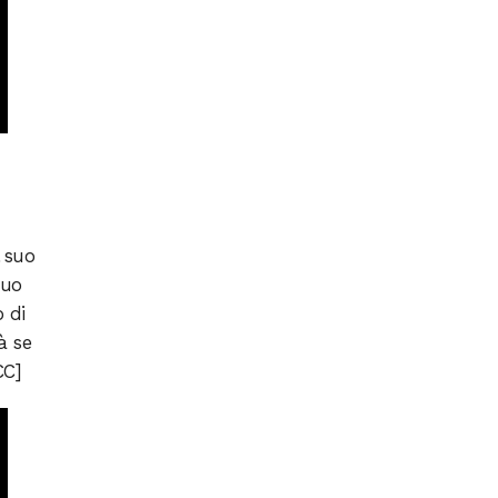
l suo
suo
 di
à se
CC]