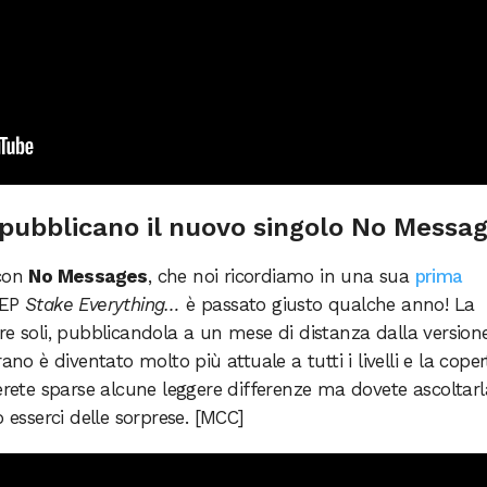
pubblicano il nuovo singolo No Messa
con
No Messages
, che noi ricordiamo in una sua
prima
’EP
Stake Everything…
è passato giusto qualche anno! La
re soli, pubblicandola a un mese di distanza dalla version
brano è diventato molto più attuale a tutti i livelli e la coper
verete sparse alcune leggere differenze ma dovete ascoltarl
o esserci delle sorprese. [MCC]