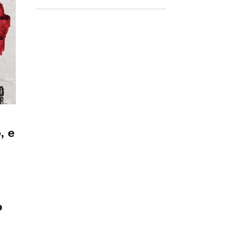
, e
o