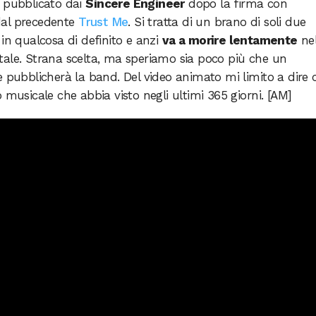
o pubblicato dai
Sincere Engineer
dopo la firma con
dal precedente
Trust Me
. Si tratta di un brano di soli due
in qualcosa di definito e anzi
va a morire lentamente
ne
tale. Strana scelta, ma speriamo sia poco più che un
e pubblicherà la band. Del video animato mi limito a dire 
 musicale che abbia visto negli ultimi 365 giorni. [AM]