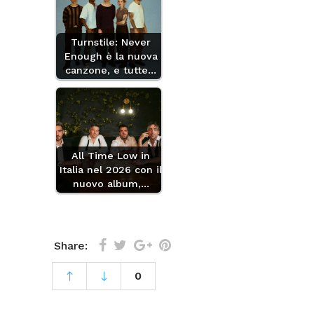
Turnstile: Never
Enough è la nuova
canzone, e tutte…
All Time Low in
Italia nel 2026 con il
nuovo album,…
Share:
0