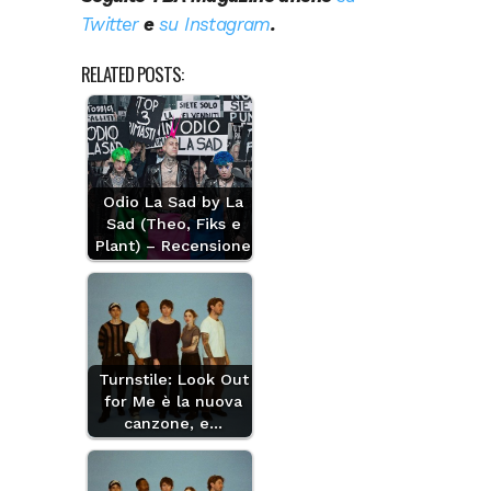
Twitter
e
su Instagram
.
RELATED POSTS:
Odio La Sad by La
Sad (Theo, Fiks e
Plant) – Recensione
Turnstile: Look Out
for Me è la nuova
canzone, e…