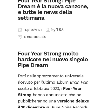
Four Year Strong: Pipe
Dream è la nuova canzone,
e tutte le news della
settimana
04/10/2021
by
TBA
0 comments
Four Year Strong molto
hardcore nel nuovo singolo
Pipe Dream
Forti dell’apprezzamento universale
ricevuto per l’ultimo album
Brain Pain
uscito a febbraio 2020, i
Four Year
Strong
hanno annunciato che ne
pubblicheranno una
versione deluxe
il 10 dicembre
su Pure Noise Records,