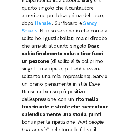
indipendente il 22 ottobre.
Gary
è il
quarto singolo che il cantautore
americano pubblica prima del disco,
dopo
Hanalei
, Surfboard e
Sandy
Sheets
. Non so se sono io che come al
solito ho i gusti sballati, ma si direbbe
che arrivati al quarto singolo
Dave
abbia finalmente voluto tirar fuori
un pezzone
(di solito si fa col primo
singolo, ma ripeto, potrebbe essere
soltanto una mia impressione). Gary è
un brano pienamente in stile Dave
Hause nel senso più positivo
dell’espressione, con un
ritornello
trascinante e strofe che raccontano
splendidamente una storia
; punti
bonus per la ripetizione
“hurt people
hurt people”
nel ritornello (dove il