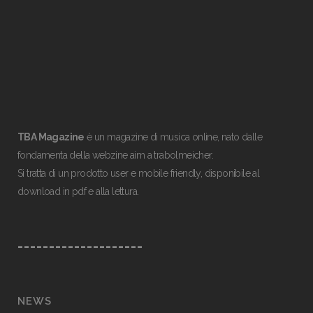
TBA Magazine
è un magazine di musica online, nato dalle
fondamenta della webzine aim a trabolmeicher.
Si tratta di un prodotto user e mobile friendly, disponibile al
download in pdf e alla lettura.
____________________
NEWS