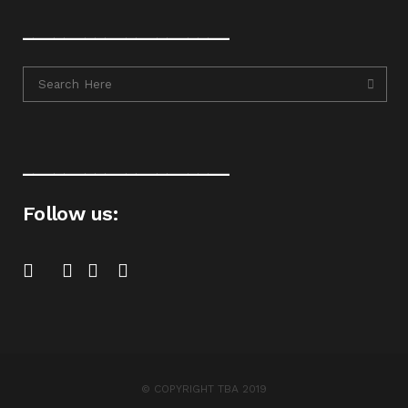
____________________
____________________
Follow us:
© COPYRIGHT TBA 2019