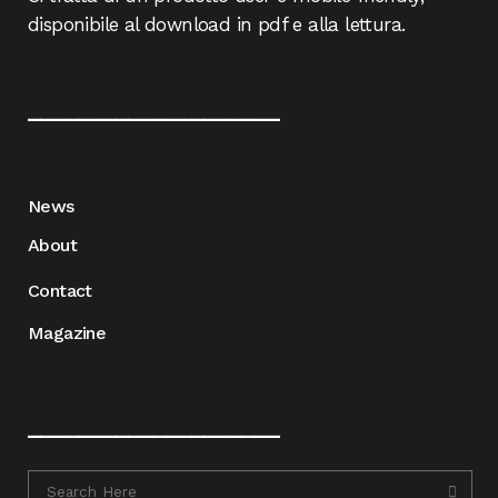
disponibile al download in pdf e alla lettura.
____________________
News
About
Contact
Magazine
____________________