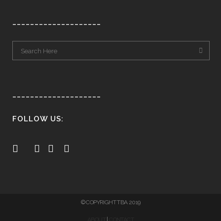
____________________
____________________
FOLLOW US:
© COPYRIGHT TBA 2019
ABOUT
|
CONTACT