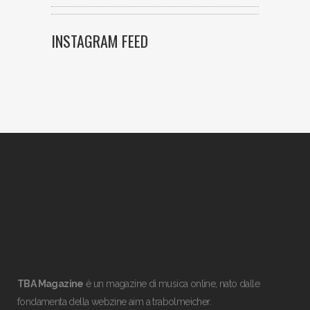
INSTAGRAM FEED
TBA Magazine
è un magazine di musica online, nato dalle
fondamenta della webzine aim a trabolmeicher.