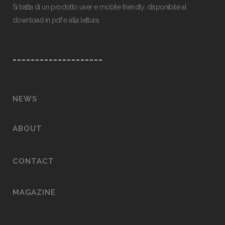
Si tratta di un prodotto user e mobile friendly, disponibile al
download in pdf e alla lettura.
____________________
NEWS
ABOUT
CONTACT
MAGAZINE