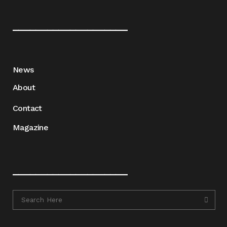
____________________
News
About
Contact
Magazine
____________________