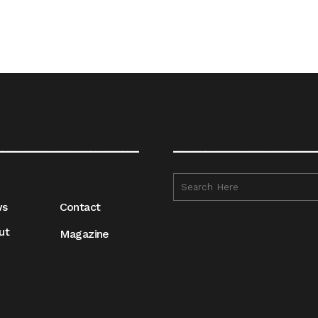
__________________
__________________
ws
Contact
ut
Magazine