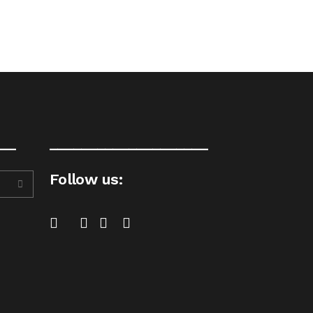
__
____________________
Follow us: