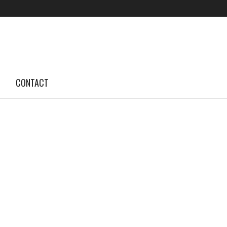
FOLLOW US #TBA
INSTAGRAM FEED
CONTACT