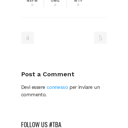
NSFW
OMG
WTF
0
0
0
Post a Comment
Devi essere
connesso
per inviare un
commento.
FOLLOW US #TBA