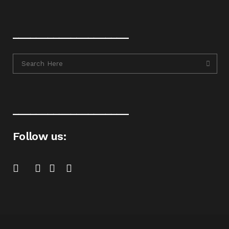
____________________
____________________
Follow us: