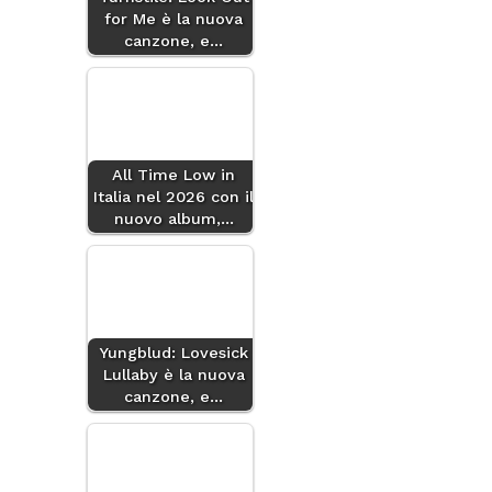
for Me è la nuova
canzone, e…
All Time Low in
Italia nel 2026 con il
nuovo album,…
Yungblud: Lovesick
Lullaby è la nuova
canzone, e…