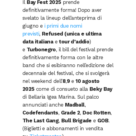
Il
Bay Fest 2025
prende
definitivamente forma! Dopo aver
svelato la lineup dell’anteprima di
giugno e
i primi due nomi
previsti
,
Refused (unica e ultima
data italiana
e
tour d’addio
)
e
Turbonegro
, il bill del festival prende
definitivamente forma con le altre
band che si esibiranno nell’edizione del
decennale del festival, che si svolgerà
nel weekend dell’
8
,
9
e
10 agosto
2025
come di consueto alla
Beky Bay
di Bellaria Igea Marina. Sul palco
annunciati anche
Madball
,
Codefendants
,
Grade 2
,
Doc Rotten
,
The Last Gang
,
Bull Brigade
e
GOB
.
(Biglietti e abbonamenti in vendita