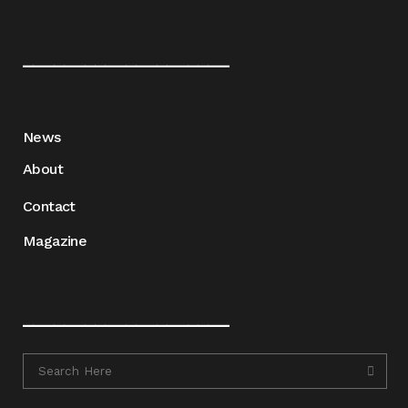
____________________
News
About
Contact
Magazine
____________________