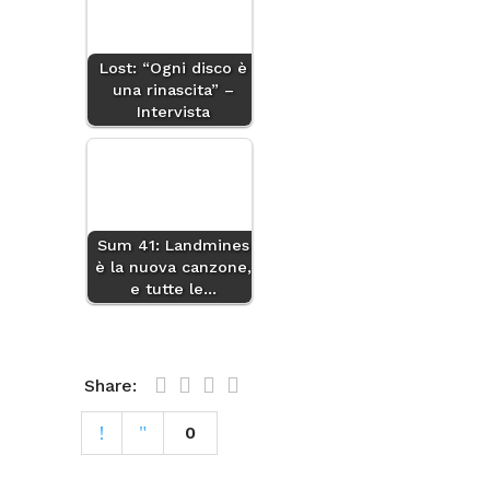
Lost: “Ogni disco è
una rinascita” –
Intervista
Sum 41: Landmines
è la nuova canzone,
e tutte le…
Share:
0