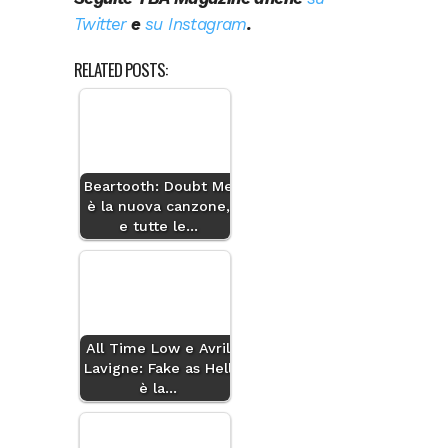
Twitter
e
su Instagram
.
RELATED POSTS:
Beartooth: Doubt Me
è la nuova canzone,
e tutte le…
All Time Low e Avril
Lavigne: Fake as Hell
è la…