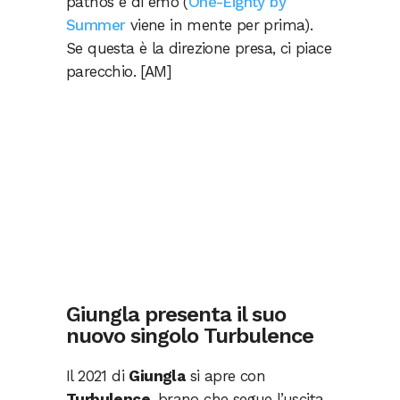
pathos e di emo (
One-Eighty by
Summer
viene in mente per prima).
Se questa è la direzione presa, ci piace
parecchio. [AM]
Giungla presenta il suo
nuovo singolo Turbulence
Il 2021 di
Giungla
si apre con
Turbulence
, brano che segue l’uscita