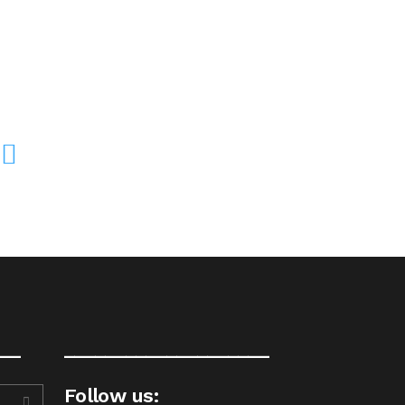
__
____________________
Follow us: