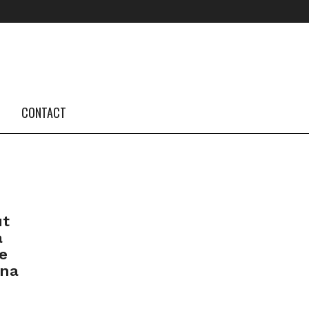
FOLLOW US #TBA
INSTAGRAM FEED
CONTACT
ut
a
e
ana