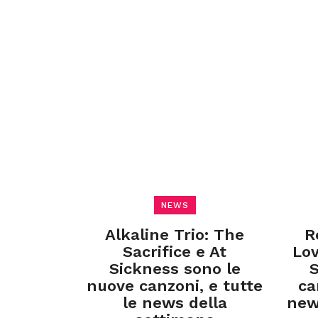
NEWS
Alkaline Trio: The
R
Sacrifice e At
Lov
Sickness sono le
S
nuove canzoni, e tutte
ca
le news della
new