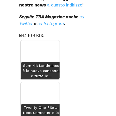
nostre news
a questo indirizzo
!
Seguite TBA Magazine anche
su
Twitter
e
su Instagram
.
RELATED POSTS:
Sum 41: Landmines
è la nuova canzone,
e tutte le…
Twenty One Pilots:
Next Semester è la