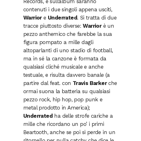
Records, e sull’album saranno
contenuti i due singoli appena usciti,
Warrior
e
Underrated
. Si tratta di due
tracce piuttosto diverse:
Warrior
è un
pezzo anthemico che farebbe la sua
figura pompato a mille dagli
altoparlanti di uno stadio di football,
ma in sé la canzone è formata da
qualsiasi cliché musicale e anche
testuale, e risulta davvero banale (a
partire dal feat. con
Travis Barker
che
ormai suona la batteria su qualsiasi
pezzo rock, hip hop, pop punk e
metal prodotto in America);
Underrated
ha delle strofe cariche a
mille che ricordano un po’ i primi
Beartooth, anche se poi si perde in un
ritornello per nulla catchy che dice le