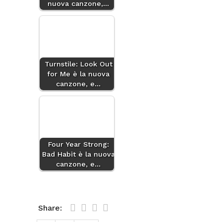
nuova canzone,…
Turnstile: Look Out
for Me è la nuova
canzone, e…
Four Year Strong:
Bad Habit è la nuova
canzone, e…
Share: