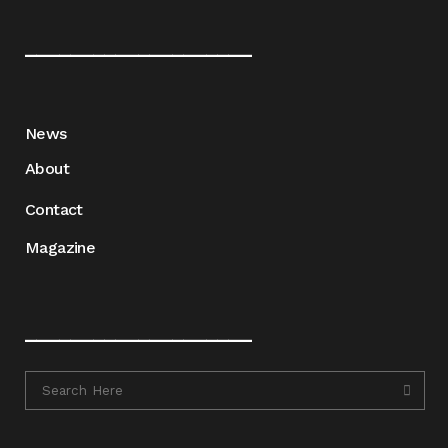
____________________
News
About
Contact
Magazine
____________________