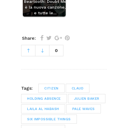
Beartooth: Doubt Me
è la nuova canzone,
e tutte le…
Share:
0
Tags:
CITIZEN
CLAUD
HOLDING ABSENCE
JULIEN BAKER
LAILA AL HABASH
PALE WAVES
SIX IMPOSSIBLE THINGS