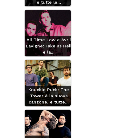
e tutte le…
All Time Low e Avril
Lavigne: Fake as Hell
è la…
Knuckle Puck: The
Tower è la nuova
canzone, e tutte…