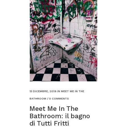
15 DICEMBRE, 2019
IN
MEET ME IN THE
BATHROOM
/
0 COMMENTS
Meet Me In The
Bathroom: il bagno
di Tutti Fritti