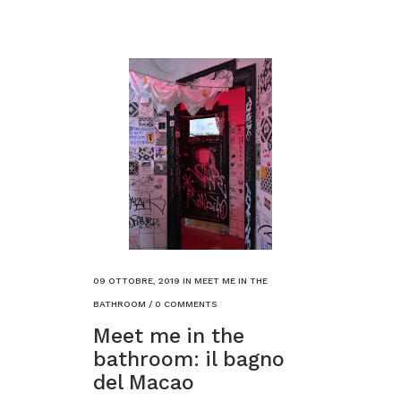
09 OTTOBRE, 2019
IN
MEET ME IN THE
BATHROOM
/
0 COMMENTS
Meet me in the
bathroom: il bagno
del Macao