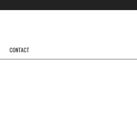
FOLLOW US #TBA
INSTAGRAM FEED
CONTACT