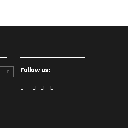
__
____________________
Follow us: