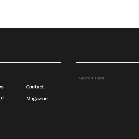
__________________
__________________
ws
Contact
ut
Magazine