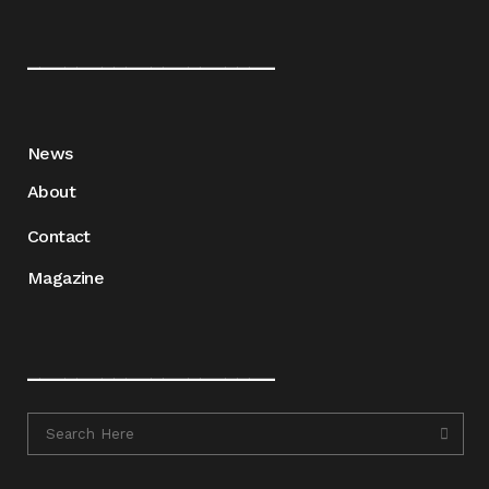
____________________
News
About
Contact
Magazine
____________________