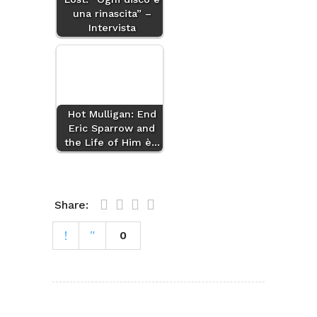
una rinascita” –
Intervista
Hot Mulligan: End
Eric Sparrow and
the Life of Him è…
Share:
0