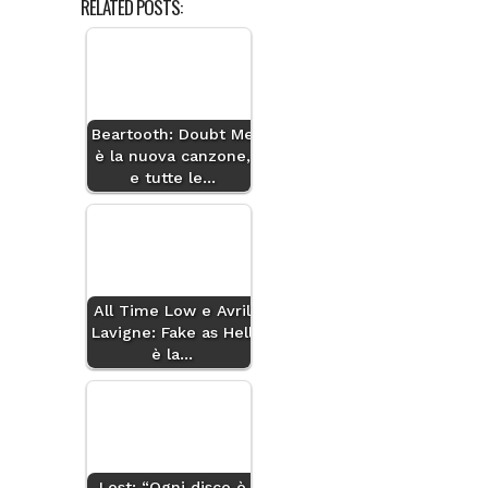
RELATED POSTS:
Beartooth: Doubt Me
è la nuova canzone,
e tutte le…
All Time Low e Avril
Lavigne: Fake as Hell
è la…
Lost: “Ogni disco è