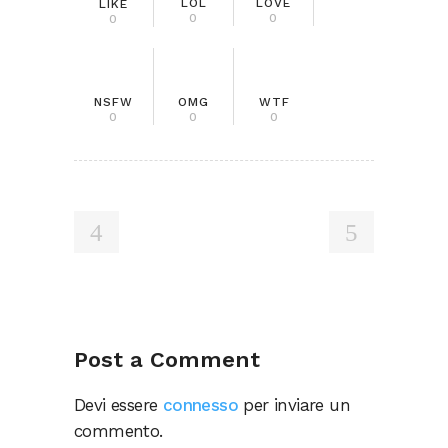
LOL
LOVE
LIKE
0
0
0
NSFW
OMG
WTF
0
0
0
Post a Comment
Devi essere
connesso
per inviare un
commento.