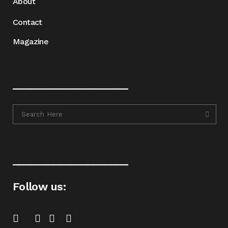
About
Contact
Magazine
____________________
____________________
Follow us: