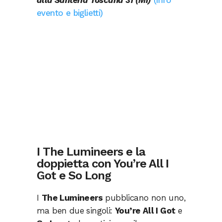
alla Santeria Toscana 31 (MI)
(info
evento e biglietti)
I The Lumineers e la
doppietta con You’re All I
Got e So Long
I
The Lumineers
pubblicano non uno,
ma ben due singoli:
You’re All I Got
e