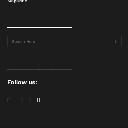
Magazine
____________________
____________________
Follow us: