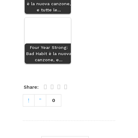
è la nuova canzone,
e tutte le…
Four Year Strong:
Bad Habit è la nuova
canzone, e…
Share:
0