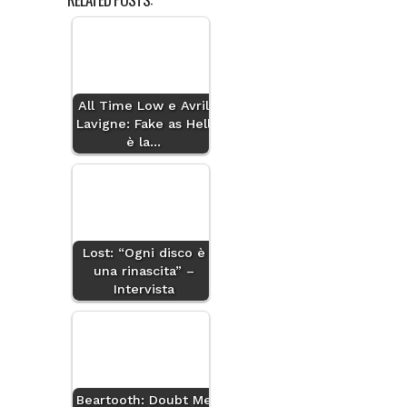
All Time Low e Avril
Lavigne: Fake as Hell
è la…
Lost: “Ogni disco è
una rinascita” –
Intervista
Beartooth: Doubt Me