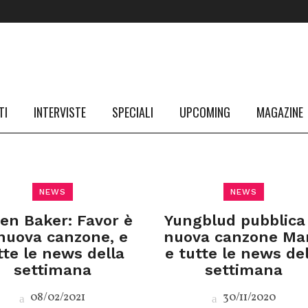
TI
INTERVISTE
SPECIALI
UPCOMING
MAGAZINE
NEWS
NEWS
ien Baker: Favor è
Yungblud pubblica 
 nuova canzone, e
nuova canzone Mar
tte le news della
e tutte le news del
settimana
settimana
08/02/2021
30/11/2020