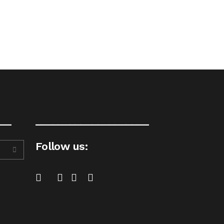
__
____________________
Follow us: