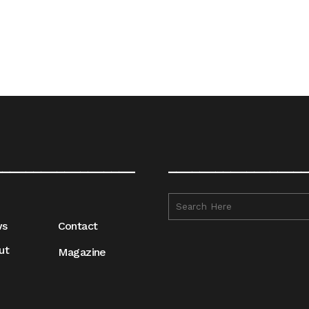
__________________
__________________
ws
Contact
ut
Magazine