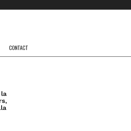
FOLLOW US #TBA
INSTAGRAM FEED
CONTACT
la
s,
la