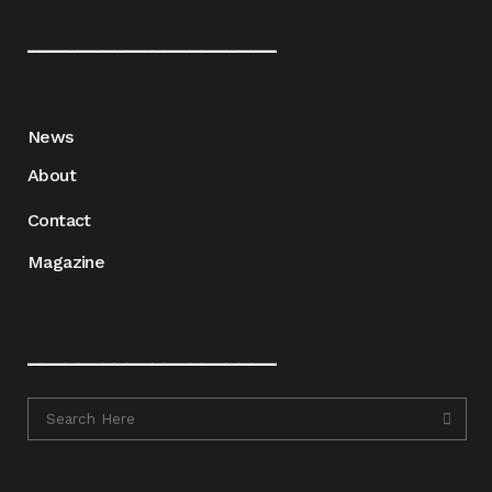
____________________
News
About
Contact
Magazine
____________________