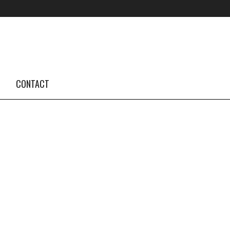
FOLLOW US #TBA
INSTAGRAM FEED
CONTACT