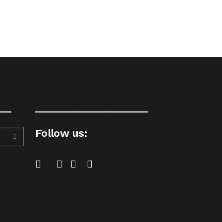
__
____________________
Follow us: