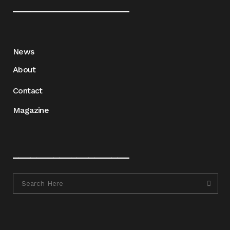
____________________
News
About
Contact
Magazine
____________________
____________________